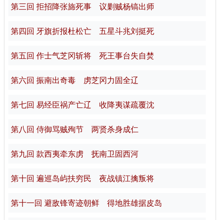
第三回 拒招降张旆死事 议剿贼杨镐出师
第四回 牙旗折报杜松亡 五星斗兆刘挺死
第五回 作士气芝冈斩将 死王事台失自焚
第六回 振南出奇毒 虏芝冈力固全辽
第七回 易经臣祸产亡辽 收降夷谋疏覆沈
第八回 侍御骂贼殉节 两贤杀身成仁
第九回 款西夷牵东虏 抚南卫固西河
第十回 遍巡岛屿扶穷民 夜战镇江擒叛将
第十一回 避敌锋寄迹朝鲜 得地胜雄据皮岛