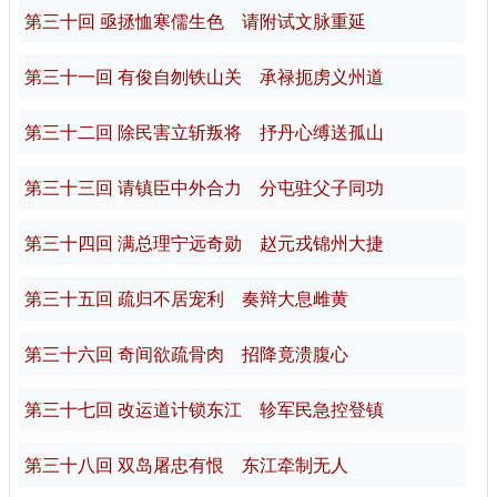
第三十回 亟拯恤寒儒生色 请附试文脉重延
第三十一回 有俊自刎铁山关 承禄扼虏义州道
第三十二回 除民害立斩叛将 抒丹心缚送孤山
第三十三回 请镇臣中外合力 分屯驻父子同功
第三十四回 满总理宁远奇勋 赵元戎锦州大捷
第三十五回 疏归不居宠利 奏辩大息雌黄
第三十六回 奇间欲疏骨肉 招降竟溃腹心
第三十七回 改运道计锁东江 轸军民急控登镇
第三十八回 双岛屠忠有恨 东江牵制无人