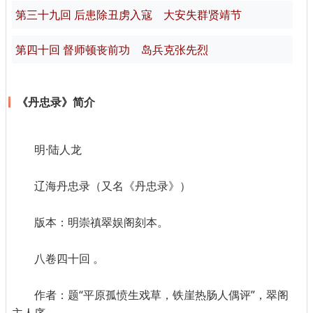
第三十九回 后患除丑虏入寇 大安失群贤靖节
第四十回 督师顿丧前功 岛兵克张先烈
《丹忠录》简介
明·陆人龙
辽海丹忠录（又名《丹忠录》）
版本：明崇禛翠娱阁刻本。
八卷四十回 。
作者：题“平原孤愤生戏草，铁崖热肠人偶评”，翠阁