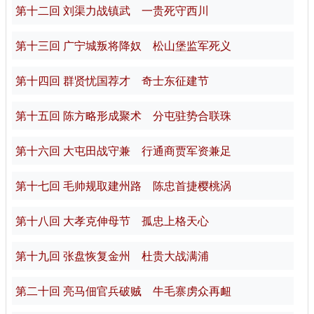
第十二回 刘渠力战镇武 一贵死守西川
第十三回 广宁城叛将降奴 松山堡监军死义
第十四回 群贤忧国荐才 奇士东征建节
第十五回 陈方略形成聚术 分屯驻势合联珠
第十六回 大屯田战守兼 行通商贾军资兼足
第十七回 毛帅规取建州路 陈忠首捷樱桃涡
第十八回 大孝克伸母节 孤忠上格天心
第十九回 张盘恢复金州 杜贵大战满浦
第二十回 亮马佃官兵破贼 牛毛寨虏众再衄