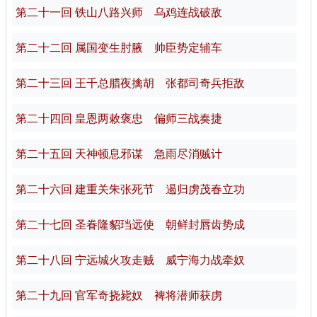
第二十一回 铁山八路兴师 乌鸡连战破敌
第二十二回 属国变生肘腋 帅臣势定辅车
第二十三回 王千总腊夜擒胡 张都司奇兵拒敌
第二十四回 皇恩两敕褒忠 偏师三战奏捷
第二十五回 天神顿息邪谋 急雨尽消贼计
第二十六回 建重关朱张死节 遏归虏茂春立功
第二十七回 圣眷隆貂珰远使 朝鲜封唇齿势成
第二十八回 宁远城火攻走贼 威宁海力战牵奴
第二十九回 官军奇挠毙奴 裨将潜师获虏