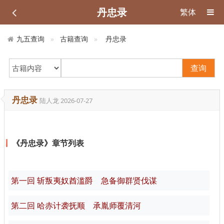
丹忠录
繁体
九五查询
古籍查询
丹忠录
查询
丹忠录
陆人龙
2026-07-27
《丹忠录》章节列表
第一回 斩叛夷奴酋滥爵 急备御群贤伐谋
第二回 哈赤计袭抚顺 承胤师覆清河