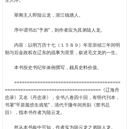
主人序。
翠阁主人即陆云龙，浙江钱塘人。
序中谓书出“予弟”，则作者应为其弟陆人龙。
内容：以明万历十七（１５８９）年至崇祯三年间明
朝与后金政权在辽东的战事为背景，叙述毛文龙的一生。
本书按史书纪年体例撰写，颇具史料价值。
=========================================
=====================================《辽海丹
忠录》又名《丹忠录》，全书八卷四十回，有明代刊本，
书署“平原孤愤生戏笔”．清代干隆年间所刻《禁书总
目》，指本书作者为陆云龙。
然从本书叙中可知，作者实为陆云龙之弟陆人龙。