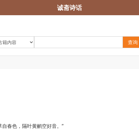
诚斋诗话
查询
草自春色，隔叶黄鹂空好音。”