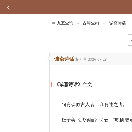
九五查询
古籍查询
诚斋诗话
诚斋诗话
杨万里
2026-07-28
《诚斋诗话》全文
句有偶似古人者，亦有述之者。
杜子美《武侯庙》诗云：“映阶碧