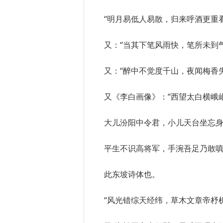
“明月易低人易散，归来呼酒更重看
又：“当其下笔风雨快，笔所未到
又：“醉中不觉度千山，夜闻梅香
又《李白画像》：“西望太白横峨
大儿汾阳中令君，小儿天台坐忘
平生不识高将军，手涴吾足乃敢嗔
此东坡诗体也。
“风光错综天经纬，草木文章帝杼机