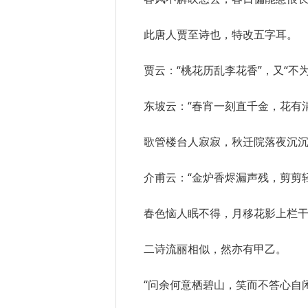
此唐人贾至诗也，特改五字耳。
贾云：“桃花历乱李花香”，又“不
东坡云：“春宵一刻直千金，花有
歌管楼台人寂寂，秋迁院落夜沉沉
介甫云：“金炉香烬漏声残，剪剪
春色恼人眠不得，月移花影上栏干
二诗流丽相似，然亦有甲乙。
“问余何意栖碧山，笑而不答心自