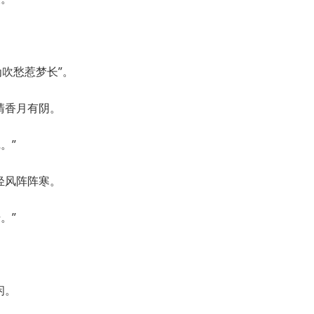
为吹愁惹梦长”。
清香月有阴。
。”
轻风阵阵寒。
。”
闲。