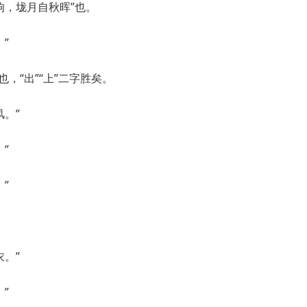
响，垅月自秋晖”也。
”
，“出”“上”二字胜矣。
。”
”
”
。”
”