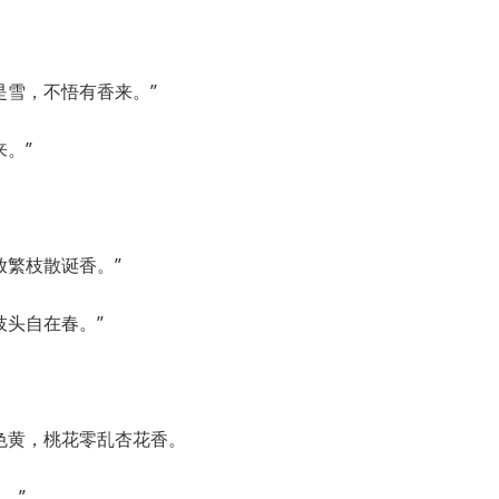
是雪，不悟有香来。”
。”
放繁枝散诞香。”
枝头自在春。”
色黄，桃花零乱杏花香。
。”