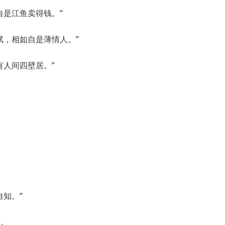
自是江鱼卖得钱。”
赋，相如自是薄情人。”
有人间四壁居。”
自知。”
者。