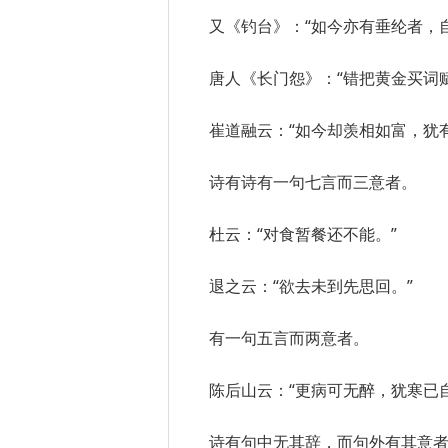
又《钓台》：“如今亦有垂纶者，
唐人《长门怨》：“错把黄金买词
崔道融云：“如今却羡相如富，犹
诗有诗有一句七言而三意者。
杜云：“对食暂餐还不能。”
退之云：“欲去未到先思回。”
有一句五言而两意者。
陈后山云：“更病可无醉，犹寒已
诗有句中无其辞，而句外有其意