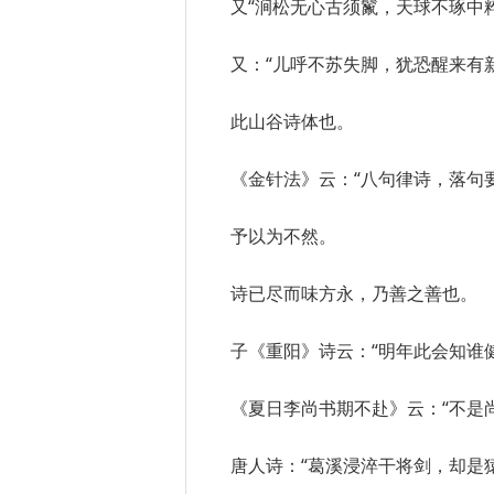
又“涧松无心古须鬣，天球不琢中
又：“儿呼不苏失脚，犹恐醒来有
此山谷诗体也。
《金针法》云：“八句律诗，落句
予以为不然。
诗已尽而味方永，乃善之善也。
子《重阳》诗云：“明年此会知谁
《夏日李尚书期不赴》云：“不是
唐人诗：“葛溪浸淬干将剑，却是