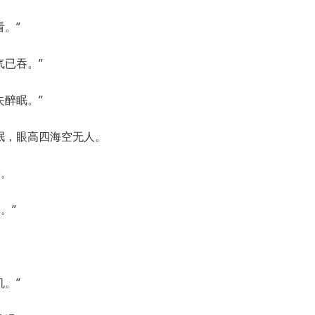
。”
气已吞。”
失醉眠。”
岷，眼高四海空无人。
身。
。”
。”