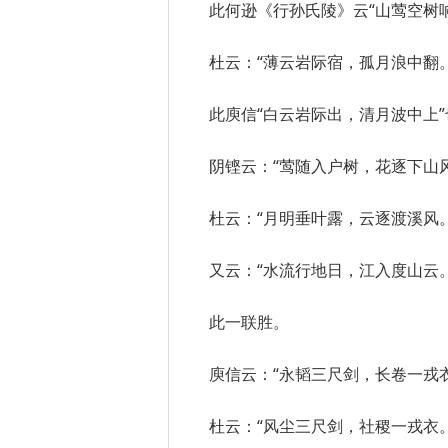
此何逊《行孙氏陵》云“山莺空树
杜云：“薄云岩际宿，孤月浪中翻。
此庾信“白云岩际出，清月波中上”也
阴铿云：“莺随入户树，花逐下山风
杜云：“月明垂叶露，云逐渡溪风。
又云：“水流行地日，江入度山云。
此一联胜。
庾信云：“永韬三尺剑，长卷一戎衣
杜云：“风尘三尺剑，社稷一戎衣。