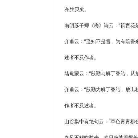
亦胜庾矣。
南明苏子卿《梅》诗云：“祇言花
介甫云：“遥知不是雪，为有暗香来
述者不及作者。
陆龟蒙云：“殷勤与解丁香结，从
介甫云：“殷勤为解丁香结，放出
作者不及述者。
山谷集中有绝句云：“草色青青柳
春风不解吹愁去，春日偏能惹恨长