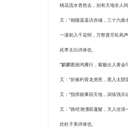
桃花流水杳然去，别有天地非人间
又：“相随遥遥访赤城，三十六曲
一溪初入千花明，万壑度尽松风声
此李太白诗体也。
“麒麟图画鸿雁行，紫极出入黄金印
又：“折摧朽骨龙虎死，黑入太阴
又：“指挥能事回天地，训练强兵
又：“路经滟滪双蓬鬓，天入沧浪
此杜子美诗体也。