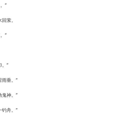
。”
水回萦。
。”
。”
雷雨垂。”
动鬼神。”
一钓舟。”