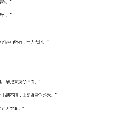
粹温。”
新作。”
要如高山转石，一去无回。”
健，醉把茱萸仔细看。”
尚书期不顾，山阴野雪兴难乘。”
猿声断客肠。”