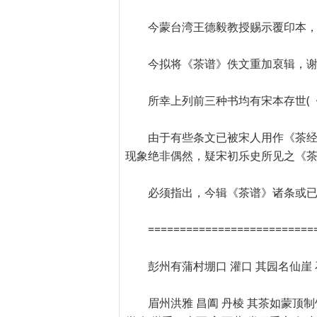
今蒙台湾王德毅教授赐示覆印本
今拟将《茶谱》佚文重加裒辑，
所幸上列前三种书均有宋本存世(
由于有些条文已被宋人用作《茶经
现象绝非偶然，疑宋初乐史所见之《
必须指出，今辑《茶谱》诸条或
==========================
彭州有蒲村堋口 灌口 其园名仙崖
眉州洪雅 昌阖 丹棱 其茶如蒙顶制