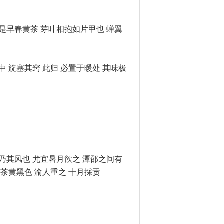
即是早春黄茶 芽叶相抱如片甲也 蝉翼
中 旋塞其窍 此归 必置于暖处 其味极
 乃其风也 尤宜暑月飮之 潭邵之间有
 茶黄黑色 渝人重之 十月採贡