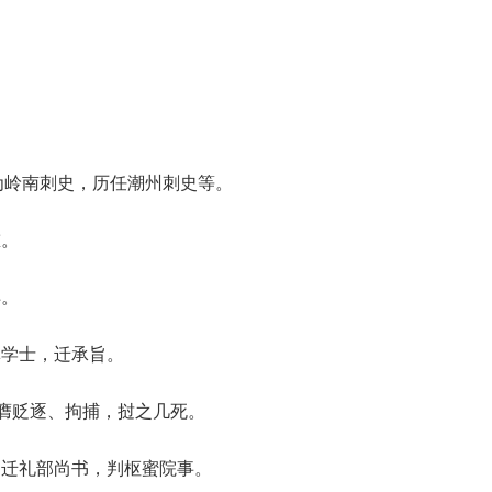
间为岭南刺史，历任潮州刺史等。
重。
详。
林学士，迁承旨。
元膺贬逐、拘捕，挝之几死。
，迁礼部尚书，判枢蜜院事。