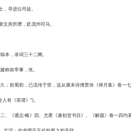
学士，寻进位司徒。
使唐文房所谮，贬茂州司马。
维辑本，录词三十二阕。
王建称前帝事，佚。
不久；前蜀初，已流传于世，这从康末诗僧贯休《禅月集》卷一
舍人有《茶谱》”)。
二、《通志·略》四、尤袤《遂初堂书目》、《解题》卷一四均
”，实误；此书撰于五代前蜀之初无疑。