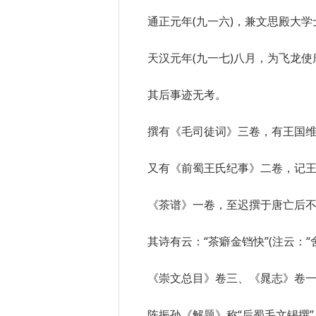
通正元年(九一六)，兼文思殿大
天汉元年(九一七)八月，为飞龙
其后事迹无考。
撰有《毛司徒词》三卷，有王国
又有《前蜀王氏纪事》二卷，记
《茶谱》一卷，至迟撰于唐亡后
其诗有云：“茶癖金铛快”(注云：“
《崇文总目》卷三、《晁志》卷一
陈振孙《解题》称“后蜀毛文锡撰