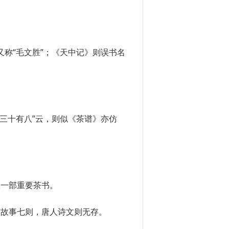
又称“毛文胜”；《天中记》则误书名
至三十有八”云，则似《茶谱》亦仿
又一部重要茶书。
茶故事七则，唐人诗文则无存。