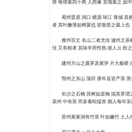
饼 每饼重四十两 入西蕃 党项重之 如
蜀州晋原 洞口 横源 味江 青城 
者 其叶嫩薄如蝉翼也 皆散茶之最上也
雅州百丈 名山二者尤佳 瀘州之茶树
佳 又有粗者 其味辛而性熟 彼人云 飮
建州方山之露芽及紫笋 片大极硬 
鄂州之东山 蒲圻 唐年县皆产茶 黑
长沙之石楠 其树如棠楠 採其芽谓
渠州 中有茶 而多毒蛇猛兽 鄕人每年采
容州黄家洞有竹茶 叶如嫩竹 土人