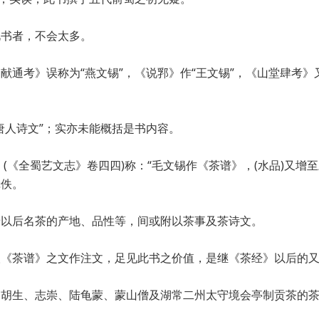
此书者，不会太多。
献通考》误称为“燕文锡”，《说郛》作“王文锡”，《山堂肆考》
唐人诗文”；实亦未能概括是书内容。
(《全蜀艺文志》卷四四)称：“毛文锡作《茶谱》，(水品)又增
辑佚。
唐以后名茶的产地、品性等，间或附以茶事及茶诗文。
取《茶谱》之文作注文，足见此书之价值，是继《茶经》以后的
、胡生、志崇、陆龟蒙、蒙山僧及湖常二州太守境会亭制贡茶的