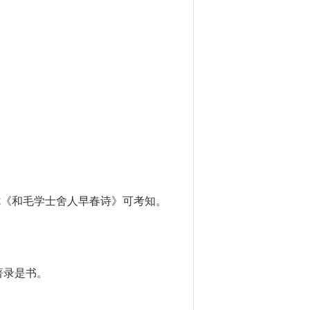
七《和毛学士舍人早春诗》可考知。
著录是书。