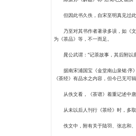
但因此书久佚，自宋至明真见过
乃至对其书作者著录多误，如《文
为《茶品》等，不一而足。
晁公武谓：“记茶故事，其后附以
据南宋浦国宝《金堂南山泉铭·序》
《茶经》有品水之内容，但今已无可
从佚文看，《茶谱》着重记述中
从未以后人刊行《茶经》时，多
佚文中，附有关于陆羽、张志和