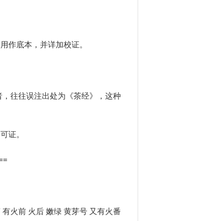
多用作底本，并详加校证。
者，往往误注出处为《茶经》，这种
同可证。
==
有火前 火后 嫩绿 黄芽号 又有火番