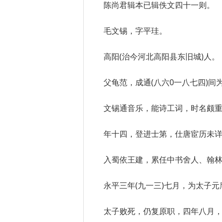
陈尚君辑本已辑佚文四十一则。
毛文锡，字平珪。
高阳(治今河北高阳县东旧城)人。
父龟范，成通(八六0一八七四)
文锡通音乐，能诗工词，时名颇
年十四，登进士第，仕唐宦历未
入蜀依王建，累任中书舍人、翰
永平三年(九一三)七月，为太子
太子败死，仍复原职，四年八月