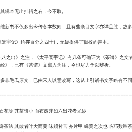
，其辑本无出拙辑之右，今不取。
谢维新书不仅多出今传各本数则，且有些条目文字亦详且胜，故
《寰宇记》约存百分之四十)，无疑提供了辑校的善本。
·八之出》之注，《太平寰宇记》有几条可确证为《茶谱》之文
茶经》，已有《茶谱》文窜入为注，今也尽力予以辨析。
已多非毛氏原文，已由宋人以意改写，这从上引诸书文字略有不
==================================================
 石花等 其茶饼小 而布嫩芽如六出花者尤妙
饼茶法 其散者叶大而黄 味颇甘苦 亦片甲 蝉翼之次也 临邛数邑茶 