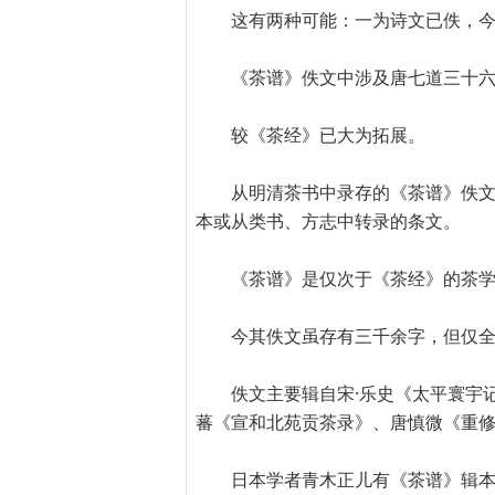
这有两种可能：一为诗文已佚，
《茶谱》佚文中涉及唐七道三十
较《茶经》已大为拓展。
从明清茶书中录存的《茶谱》佚
本或从类书、方志中转录的条文。
《茶谱》是仅次于《茶经》的茶
今其佚文虽存有三千余字，但仅
佚文主要辑自宋·乐史《太平寰宇
蕃《宣和北苑贡茶录》、唐慎微《重
日本学者青木正儿有《茶谱》辑本