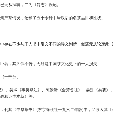
今已无从搜辑，二为《晁志》误记。
六州产茶情况，记载了五十余种中唐以后的名茶品目和性状。
文中存在不少与宋人书中引文不同的异文判断，似还无从论定此
学巨著，其久佚不传，无疑是中国茶文化史上的一大损失。
全书一部分。
记》、吴淑《事类赋注》、陈景沂《全芳备祖》、晏殊《类要》
修政和证类本草》等。
，刊其《中华茶书》(东京春秋社一九六二年版)中，又收入其《