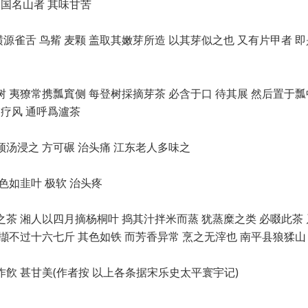
中国名山者 其味甘苦
其横源雀舌 鸟觜 麦颗 盖取其嫩芽所造 以其芽似之也 又有片甲者 
 夷獠常携瓢窴侧 每登树採摘芽茶 必含于口 待其展 然后置于瓢
之疗风 通呼爲瀘茶
须汤浸之 方可碾 治头痛 江东老人多味之
色如韭叶 极软 治头疼
之茶 湘人以四月摘杨桐叶 捣其汁拌米而蒸 犹蒸糜之类 必啜此茶
擷不过十六七斤 其色如铁 而芳香异常 烹之无滓也 南平县狼猱山
作飮 甚甘美(作者按 以上各条据宋乐史太平寰宇记)