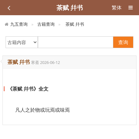
茶赋 幷书
繁体
九五查询
古籍查询
茶赋 幷书
查询
茶赋 幷书
寒斋
2026-06-12
《茶赋 幷书》全文
凡人之於物或玩焉或味焉