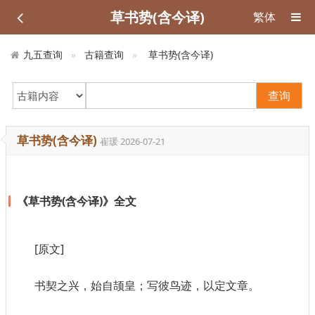
草书势(含今译)
繁体
九五查询
古籍查询
草书势(含今译)
查询
草书势(含今译)
崔瑗
2026-07-21
《草书势(含今译)》全文
[原文]
书契之兴，始自颉皇；写彼鸟迹，以定文章。