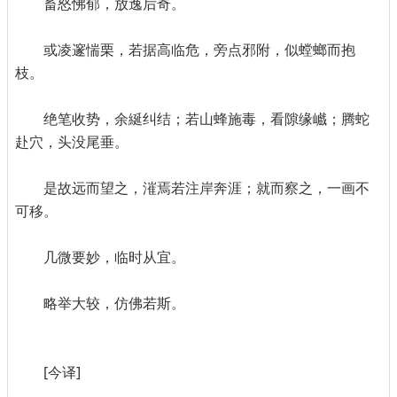
畜怒怫郁，放逸后奇。
或凌邃惴栗，若据高临危，旁点邪附，似螳螂而抱
枝。
绝笔收势，余綖纠结；若山蜂施毒，看隙缘巇；腾蛇
赴穴，头没尾垂。
是故远而望之，漼焉若注岸奔涯；就而察之，一画不
可移。
几微要妙，临时从宜。
略举大较，仿佛若斯。
[今译]