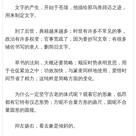
文字的产生，开始于苍颉，他描绘那鸟兽蹄迒之迹，
用来制定文字。
到了后世，典籍越来越多；时世有许多不常见的事，
政治有许多权变；官事荒疏了，因为要抄写文章；有很多
辅佐书写的隶人，删简旧文字。
草书的法则，大概还要简略；顺应时势表明意思，用
于仓促紧迫之中；功效加快，与篆隶同样地使用，爱惜时
间节省了精力；这纯粹是简略方面的变化。
为什么一定坚守古老的体式呢？观看它的形象，低昂
都有它特有仪态形势；方呢不合量方形的曲尺，圆呢不合
量圆形的圆规。
抑左扬右，看去象是倾斜的。