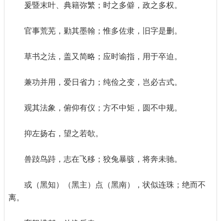
爰暨末叶、典籍弥繁；时之多僻，政之多权。
官事荒芜，勦其墨翰；惟多佐隶，旧字是删。
草书之法，盖又简略；应时谕指，用于卒迫。
兼功并用，爱日省力；纯俭之变，岂必古式。
观其法象，俯仰有仪；方不中矩，圆不中规。
抑左扬右，望之若欹。
兽跂鸟跱，志在飞移；狡兔暴骇，将奔未驰。
或（黑知）（黑主）点（黑南），状似连珠；绝而不
离。