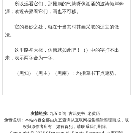
所以远看它们，那摧崩的气势呀像汹涌的波涛倾岸奔
涯；凑近去察看它们，画也不可移。
它的要妙之处，就在于当其时其画采取的适宜的做
法。
这里略举大概，仿佛就如此吧！（）中的字打不出
来，表示两字合为一字。
（黑知）（黑主）（黑南）：均指草书下点笔势。
友情链接:
九五查询
古籍史书
老黄历
免责说明：本站内容全部由九五查询从互联网搜集编辑整理而成，版
权归原作者所有，如有冒犯，请联系我们删除。
Copyright © 2026 95cx.com All Rights Reserved. 九五查询