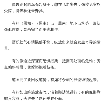
像兽踮起脚鸟耸起身子，想在飞走离去；像狡兔突然
受惊，将奔驰还未奔驰。
有的（黑知）（黑主）点（黑南）地下点笔势，形状
像似连珠，笔画完了而墨迹相连。
蓄积壮气心情悒郁不快，纵放出来就会发生奇异的情
景。
有的像迫近深邃而恐惧战栗，抵据高处面临危难；旁
点偏斜相附，像螳螂抱着枝条。
笔画完了要回收笔势，有如将余剩的线缕缠绕起来。
有的如山蜂施放毒气，沿着那罅隙进行；有的像那腾
蛇入穴洞，头进去了尾还垂在外面。