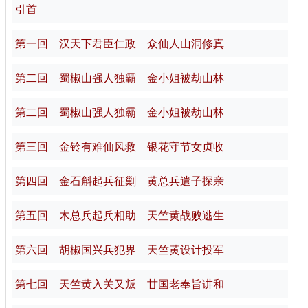
引首
第一回 汉天下君臣仁政 众仙人山洞修真
第二回 蜀椒山强人独霸 金小姐被劫山林
第二回 蜀椒山强人独霸 金小姐被劫山林
第三回 金铃有难仙风救 银花守节女贞收
第四回 金石斛起兵征剿 黄总兵遣子探亲
第五回 木总兵起兵相助 天竺黄战败逃生
第六回 胡椒国兴兵犯界 天竺黄设计投军
第七回 天竺黄入关又叛 甘国老奉旨讲和