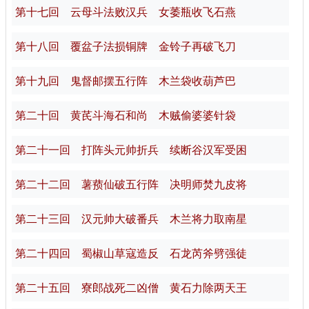
第十七回 云母斗法败汉兵 女萎瓶收飞石燕
第十八回 覆盆子法损铜牌 金铃子再破飞刀
第十九回 鬼督邮摆五行阵 木兰袋收葫芦巴
第二十回 黄芪斗海石和尚 木贼偷婆婆针袋
第二十一回 打阵头元帅折兵 续断谷汉军受困
第二十二回 薯蓣仙破五行阵 决明师焚九皮将
第二十三回 汉元帅大破番兵 木兰将力取南星
第二十四回 蜀椒山草寇造反 石龙芮斧劈强徒
第二十五回 寮郎战死二凶僧 黄石力除两天王