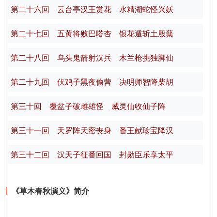
第二十六回 云台亭汉王赏花 水精湖蛇怪兴妖
第二十七回 五黄将败巴嗒杏 银花遁斩土殷蘖
第二十八回 乌头鬼箭射汉兵 木兰枪挑独脚仙
第二十九回 伏鸡子黑夜偷营 决明师智降柴胡
第三十回 覆盆子破雌雄怪 威灵仙收仙子阵
第三十一回 天罗阵天密丧身 番王献珍宝降汉
第三十二回 汉天子征番回国 封勋臣乐享太平
《草木春秋演义》简介