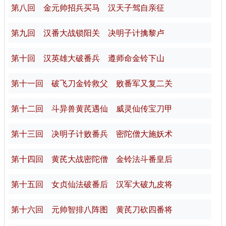
第八回 金元帅招兵买马 汉天子驾自亲征
第九回 汉番大战锁阳关 决明子计擒黎卢
第十回 汉英雄大破番兵 遵师命金铃下山
第十一回 破飞刀金铃救父 败番军又复二关
第十二回 斗异兽黄芪遇仙 威灵仙传宝刀甲
第十三回 决明子计败番兵 密陀僧大施妖术
第十四回 黄芪大战密陀僧 金铃法斗番皇后
第十五回 女贞仙法破番后 汉军大破九皮将
第十六回 元帅智排八阵图 黄芪刀砍四番将