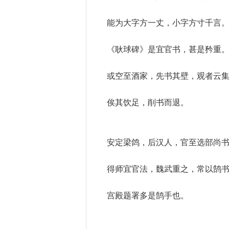
能为大字方一丈，小字方寸千言
《耿球碑》是宜官书，甚是矜重
或空至酒家，先书其壁，观者云
俟其饮足，削书而退。
安定梁鸽，后汉人，官至选部尚
得师宜官法，魏武重之，常以鹄
宫殿题署多是鹄手也。