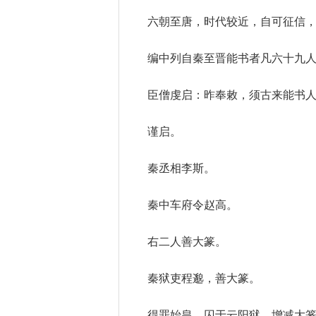
六朝至唐，时代较近，自可征信，
编中列自秦至晋能书者凡六十九
臣僧虔启：昨奉敕，须古来能书
谨启。
秦丞相李斯。
秦中车府令赵高。
右二人善大篆。
秦狱吏程邈，善大篆。
得罪始皇，囚于云阳狱，增减大