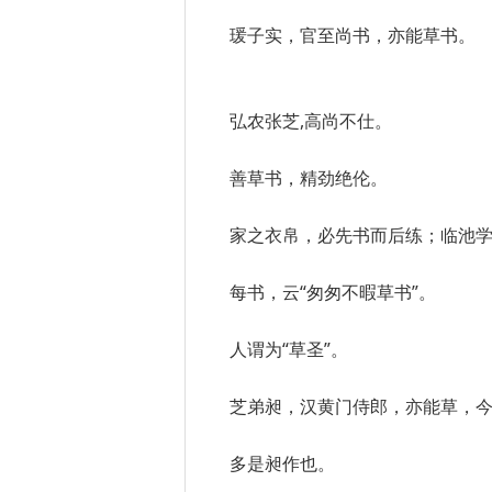
瑗子实，官至尚书，亦能草书。
弘农张芝,高尚不仕。
善草书，精劲绝伦。
家之衣帛，必先书而后练；临池
每书，云“匆匆不暇草书”。
人谓为“草圣”。
芝弟昶，汉黄门侍郎，亦能草，
多是昶作也。