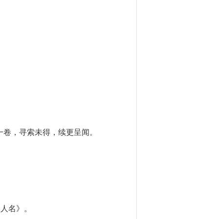
一卷，寻索未得，续更呈闻。
书人名》。