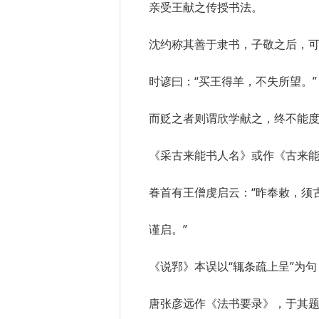
亲受王献之传授书法。
沈约称其善于隶书，子敬之后，
时谚曰：“买王得羊，不失所望。”
而贬之者则谓欣学献之，终不能度
《采古来能书人名》或作《古来
眷首有王僧虔启云：“昨奉敕，须
谨启。”
《说郛》本误以“辄条疏上呈”为
唐张彦远作《法书要录》，于其