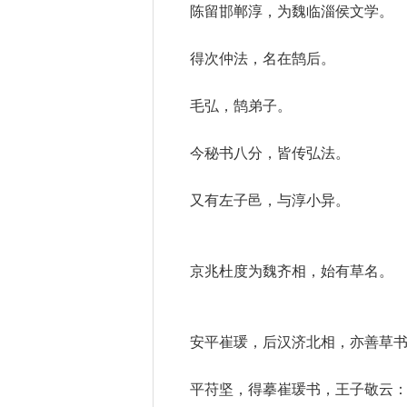
陈留邯郸淳，为魏临淄侯文学。
得次仲法，名在鹄后。
毛弘，鹄弟子。
今秘书八分，皆传弘法。
又有左子邑，与淳小异。
京兆杜度为魏齐相，始有草名。
安平崔瑗，后汉济北相，亦善草
平苻坚，得摹崔瑗书，王子敬云：