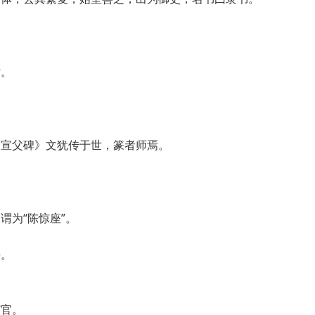
时。
《宣父碑》文犹传于世，篆者师焉。
谓为“陈惊座”。
法。
何官。