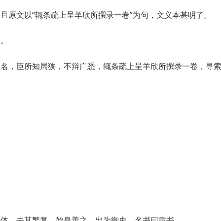
且原文以“辄条疏上呈羊欣所撰录一卷”为句，文义本甚明了。
人。
人名，臣所知局狭，不辩广悉，辄条疏上呈羊欣所撰录一卷，寻
篆体，去其繁复，始皇善之，出为御史，名书曰隶书。