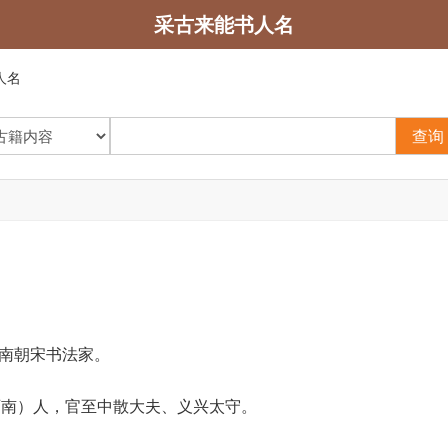
采古来能书人名
人名
查询
南朝宋书法家。
西南）人，官至中散大夫、义兴太守。