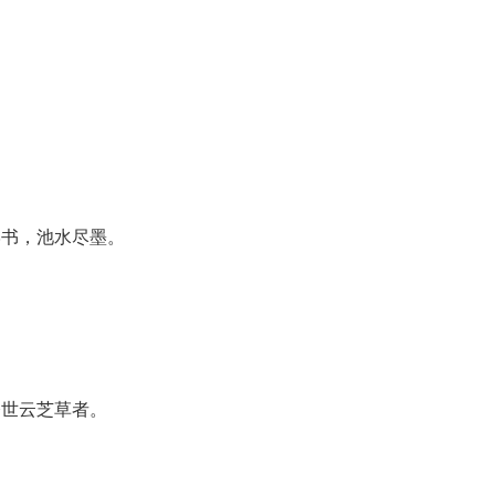
学书，池水尽墨。
今世云芝草者。