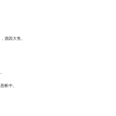
。
。
集，酒因大售。
书。
书悬帐中。