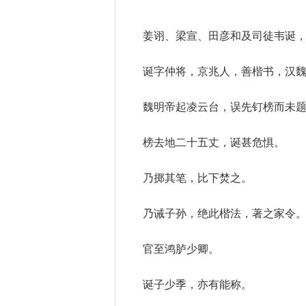
姜诩、梁宣、田彦和及司徒韦诞
诞字仲将，京兆人，善楷书，汉
魏明帝起凌云台，误先钉榜而未
榜去地二十五丈，诞甚危惧。
乃掷其笔，比下焚之。
乃诫子孙，绝此楷法，著之家令
官至鸿胪少卿。
诞子少季，亦有能称。