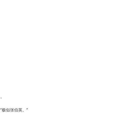
书。
“极似张伯英。”