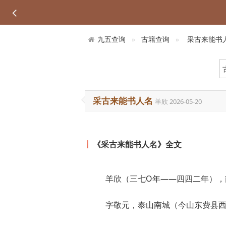
九五查询
古籍查询
采古来能书
采古来能书人名
羊欣
2026-05-20
《采古来能书人名》全文
羊欣（三七O年——四四二年），
字敬元，泰山南城（今山东费县