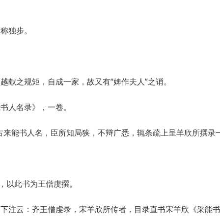
可称独步。
越献之规矩，自成一家，故又有“婢作夫人”之诮。
能书人名录》，一卷。
古来能书人名，臣所知局狭，不辩广悉，辄条疏上呈羊欣所撰录
句，以此书为王僧虔撰。
题下注云：齐王僧虔录，宋羊欣所传者，目录直书宋羊欣《采能