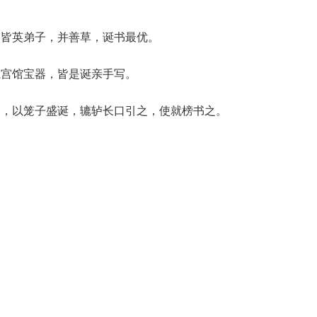
，皆英弟子，并善草，诞书最优。
魏宫馆宝器，皆是诞亲手写。
题，以笼子盛诞，辘轳长口引之，使就榜书之。
。