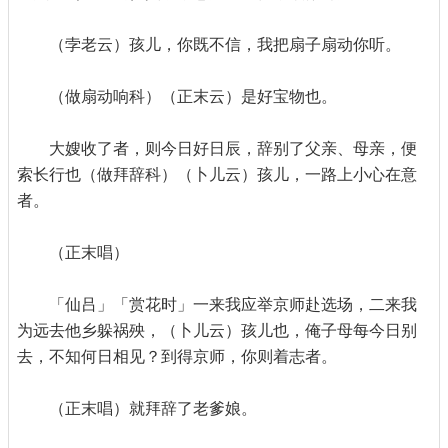
（孛老云）孩儿，你既不信，我把扇子扇动你听。
（做扇动响科）（正末云）是好宝物也。
大嫂收了者，则今日好日辰，辞别了父亲、母亲，便
索长行也（做拜辞科）（卜儿云）孩儿，一路上小心在意
者。
（正末唱）
「仙吕」「赏花时」一来我应举京师赴选场，二来我
为远去他乡躲祸殃，（卜儿云）孩儿也，俺子母每今日别
去，不知何日相见？到得京师，你则着志者。
（正末唱）就拜辞了老爹娘。