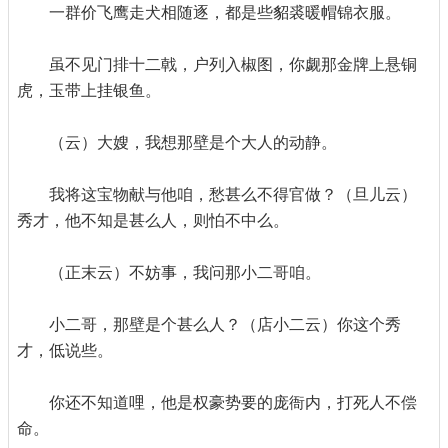
一群价飞鹰走犬相随逐，都是些貂裘暖帽锦衣服。
虽不见门排十二戟，户列入椒图，你觑那金牌上悬铜
虎，玉带上挂银鱼。
（云）大嫂，我想那壁是个大人的动静。
我将这宝物献与他咱，愁甚么不得官做？（旦儿云）
秀才，他不知是甚么人，则怕不中么。
（正末云）不妨事，我问那小二哥咱。
小二哥，那壁是个甚么人？（店小二云）你这个秀
才，低说些。
你还不知道哩，他是权豪势要的庞衙内，打死人不偿
命。