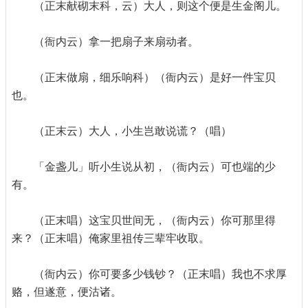
（正末献砌末科，云）大人，则这个便是生金阁儿。
（衙内云）拿一把扇子来扇动者。
（正末做扇，细乐响科）（衙内云）是好一件宝贝
也。
（正末云）大人，小生岂敢说谎？（唱）
「金盏儿」听小生说从初，（衙内云）可也端的少
有。
（正末唱）这宝贝世间无，（衙内云）你可那里得
来？（正末唱）俺家里祖传三辈牢收取。
（衙内云）你可要多少钱钞？（正末唱）我也不求厚
赂，但遂意，便沽诸。