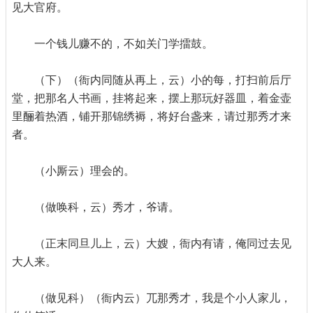
见大官府。
一个钱儿赚不的，不如关门学擂鼓。
（下）（衙内同随从再上，云）小的每，打扫前后厅
堂，把那名人书画，挂将起来，摆上那玩好器皿，着金壶
里酾着热酒，铺开那锦绣褥，将好台盏来，请过那秀才来
者。
（小厮云）理会的。
（做唤科，云）秀才，爷请。
（正末同旦儿上，云）大嫂，衙内有请，俺同过去见
大人来。
（做见科）（衙内云）兀那秀才，我是个小人家儿，