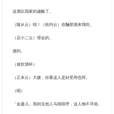
这酒比我家的越酸了。
（随从云）咄！（衙内云）你酾那酒来我吃。
（店小二云）理会的。
酒到。
（做饮酒科）
（正末云）大嫂，你看这人是好受用也呵。
（唱）
「金盏儿」我则见他人马闹喧呼，这人物不寻俗。