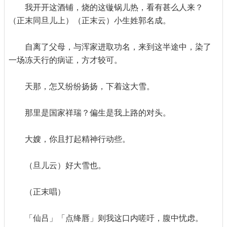
我开开这酒铺，烧的这镟锅儿热，看有甚么人来？
（正末同旦儿上）（正末云）小生姓郭名成。
自离了父母，与浑家进取功名，来到这半途中，染了
一场冻天行的病证，方才较可。
天那，怎又纷纷扬扬，下着这大雪。
那里是国家祥瑞？偏生是我上路的对头。
大嫂，你且打起精神行动些。
（旦儿云）好大雪也。
（正末唱）
「仙吕」「点绛唇」则我这口内嗟吁，腹中忧虑。