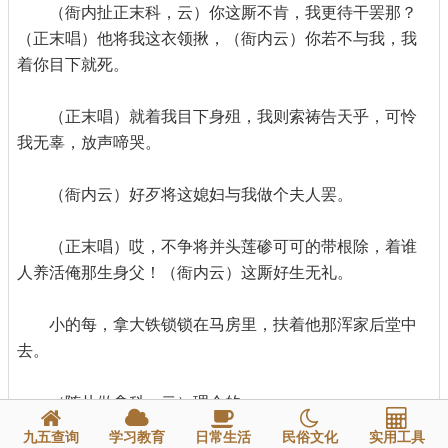
（衙内扯正末科，云）你这厮不肯，我更待干罢那？
（正末唱）他将我这衣领揪，（衙内云）你若不与我，我
着你目下就死。
（正末唱）就着我目下身殂，我则索祷告天乎，可怜
我无辜，放声啼哭。
（衙内云）好歹将这媳妇与我做个夫人罢。
（正末唱）哎，不争将并头莲碜可可的带根除，着谁
人养活俺那生身父！（衙内云）这厮好生无礼。
小的每，拿大铁锁锁在马房里，扶着他那浑家后堂中
去。
（随从做拿科，云）理会的。
九五查询
学习教育
日常生活
民俗文化
实用工具