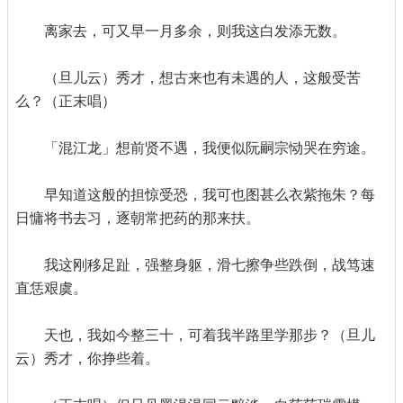
离家去，可又早一月多余，则我这白发添无数。
（旦儿云）秀才，想古来也有未遇的人，这般受苦
么？（正末唱）
「混江龙」想前贤不遇，我便似阮嗣宗恸哭在穷途。
早知道这般的担惊受恐，我可也图甚么衣紫拖朱？每
日慵将书去习，逐朝常把药的那来扶。
我这刚移足趾，强整身躯，滑七擦争些跌倒，战笃速
直恁艰虞。
天也，我如今整三十，可着我半路里学那步？（旦儿
云）秀才，你挣些着。