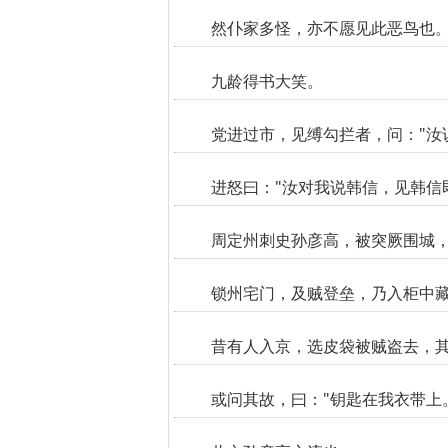
然仆家多怪，亦不愿见此恶鸟也。
九龄得书大笑。
党进过市，见缚勾拦者，问："汝说
进怒曰："汝对我说韩信，见韩信
周定州刺史孙彦高，被突厥围城
锁州宅门，及贼登垒，乃入柜中藏
昔有人入京，选皮袋被贼盗去，其
或问其故，曰："钥匙在我衣带上