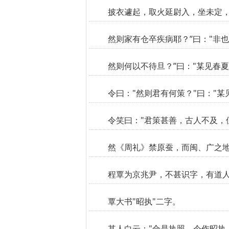
披衣遽起，取火延尉入，坐未定，
然则家有仓卒疾病耶？”曰："非也
然则何以不待旦？”曰："某见春
令曰："然则君有何策？"曰："
令笑曰："君策甚善，古人不及，
然《周礼》禁原蚕，而闽、广之
程覃为京兆尹，不甚识字，有道
覃大书"昭执"二字。
其人白云："合是执照，今作昭执