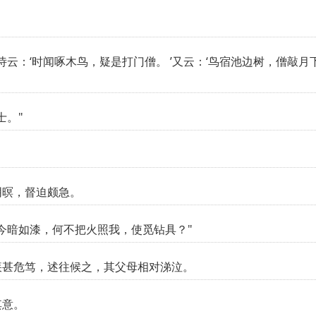
云：‘时闻啄木鸟，疑是打门僧。 ’又云：‘鸟宿池边树，僧敲月
士。"
阴暝，督迫颇急。
今暗如漆，何不把火照我，使觅钻具？"
疾甚危笃，述往候之，其父母相对涕泣。
其意。