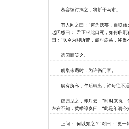
慕容镇讨擒之，将斩于马市。
有人问之曰："何为妖妄，自取族
赵氏怒曰："君正坐此口死，如何临刑
曰：“朕今为卿所苦，崩即崩矣，终当
德闻而笑之。
虞集未遇时，为许衡门客。
虞有所私，午后辄出，许每往不遇
虞归见之，即对云："时时来扰，
左右不知，黄幡绰奏曰：“此是年满令
上问："何以知之？"对曰："更一