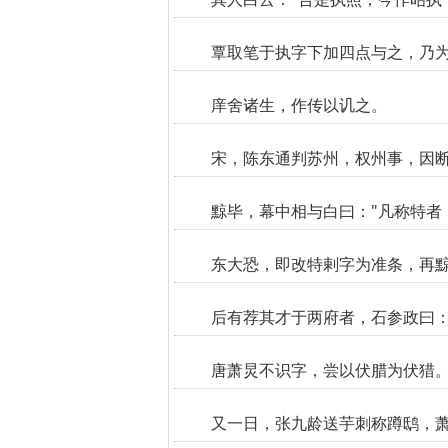
覃取笔于执字下加四点与之，乃为
庠舍诸生，作传以讥之。
宋，陈东通判苏州，权州事，因断
黥毕，幕中相与白曰："凡称特者
东大恐，即改特剌字为准条，再
后有荐其才于两府者，石参政曰：
唐萧炅不识字，尝以伏腊为伏猎
又一日，张九龄送芋刺称蹲鸱，萧