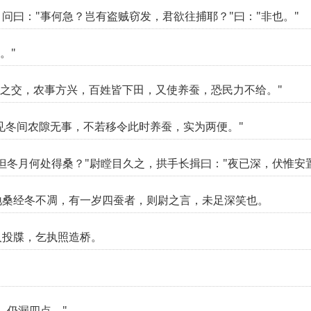
问曰："事何急？岂有盗贼窃发，君欲往捕耶？"曰："非也。"
。"
夏之交，农事方兴，百姓皆下田，又使养蚕，恐民力不给。"
某见冬间农隙无事，不若移令此时养蚕，实为两便。"
但冬月何处得桑？"尉瞠目久之，拱手长揖曰："夜已深，伏惟安
地桑经冬不凋，有一岁四蚕者，则尉之言，未足深笑也。
人投牒，乞执照造桥。
，仍漏四点。"