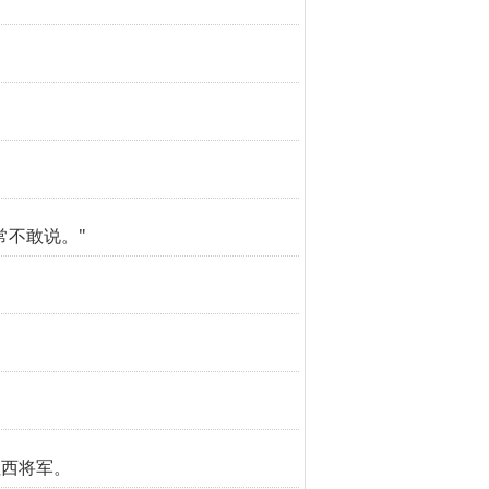
常不敢说。"
征西将军。