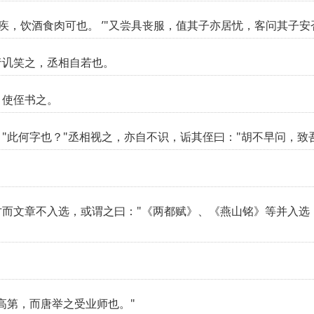
疾，饮酒食肉可也。 ’"又尝具丧服，值其子亦居忧，客问其子安
者讥笑之，丞相自若也。
，使侄书之。
"此何字也？"丞相视之，亦自不识，诟其侄曰："胡不早问，致
而文章不入选，或谓之曰："《两都赋》、《燕山铭》等并入选，
高第，而唐举之受业师也。"