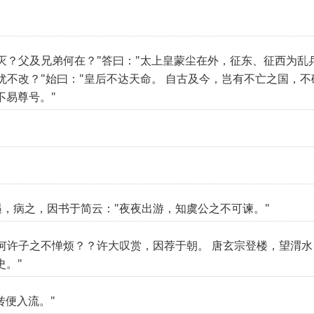
灭？父及兄弟何在？"答曰："太上皇蒙尘在外，征东、征西为乱
犹不改？"始曰："皇后不达天命。 自古及今，岂有不亡之国，
不易尊号。"
，病之，因书于简云："夜夜出游，知虞公之不可谏。"
何许子之不惮烦？？许大叹赏，因荐于朝。 唐玄宗登楼，望渭
史。"
转便入流。"