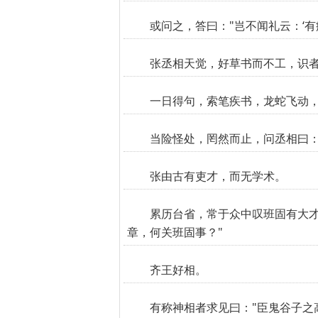
或问之，答曰："岂不闻礼云：‘有
张丞相天觉，好草书而不工，识
一日得句，索笔疾书，龙蛇飞动
当险怪处，罔然而止，问丞相曰：
张由古有吏才，而无学术。
累历台省，常于众中叹班固有大才
章，何关班固事？"
齐王好相。
有称神相者求见曰："臣鬼谷子之