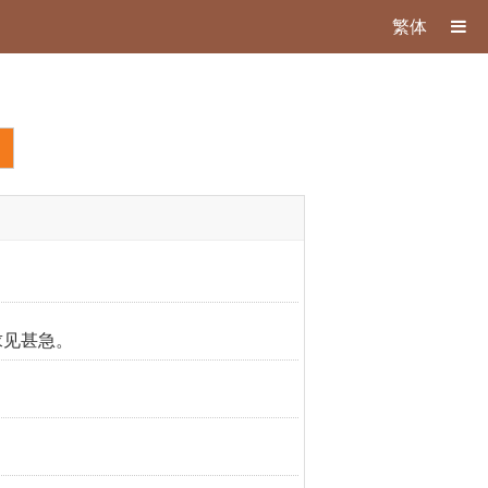
繁体
求见甚急。