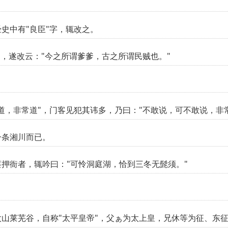
史中有"良臣"字，辄改之。
"，遂改云："今之所谓爹爹，古之所谓民贼也。"
道，非常道"，门客见犯其讳多，乃曰："不敢说，可不敢说，非
一条湘川而已。
押衙者，辄吟曰："可怜洞庭湖，恰到三冬无髭须。"
"
山莱芜谷，自称"太平皇帝"，父ぁ为太上皇，兄休等为征、东