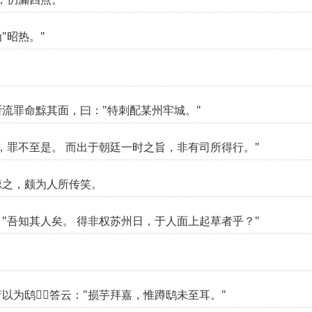
"昭热。"
流罪命黥其面，曰："特刺配某州牢城。"
，罪不至是。 而出于朝廷一时之旨，非有司所得行。"
黥之，颇为人所传笑。
"吾知其人矣。 得非权苏州日，于人面上起草者乎？"
。
以为鸱，答云："损芋拜嘉，惟蹲鸱未至耳。"