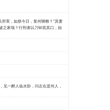
兵所害，如朕今日，复何聊赖？"其妻
不破之家哉？行刑者以刀钚筑其口，始
水，见一醉人临水卧，问左右是何人，