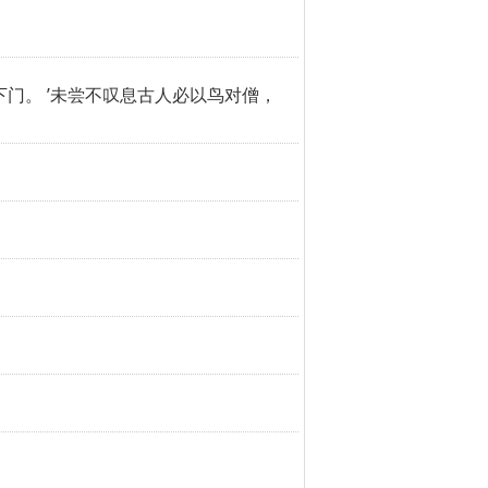
下门。 ’未尝不叹息古人必以鸟对僧，