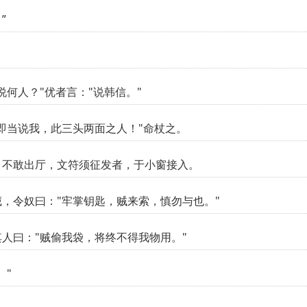
”
何人？"优者言："说韩信。"
即当说我，此三头两面之人！"命杖之。
，不敢出厅，文符须征发者，于小窗接入。
，令奴曰："牢掌钥匙，贼来索，慎勿与也。"
人曰："贼偷我袋，将终不得我物用。"
。"