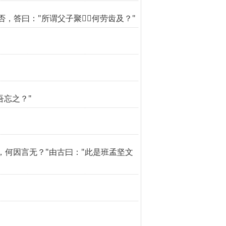
否，答曰："所谓父子聚，何劳齿及？"
吾忘之？"
何因言无？"由古曰："此是班孟坚文