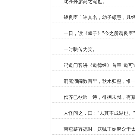
此亦孙彦高之流也。
钱良臣自讳其名，幼子颇慧，凡经
一日，读《孟子》"今之所谓良臣
一时哄传为笑。
冯道门客讲《道德经》首章"道可
洞庭湖阔数百里，秋水归壑，惟
僧齐已欲吟一诗，徘徊未就，有蔡
人怪问之，曰："以其不成湖也。
南燕慕容德时，妖贼王始聚众于太