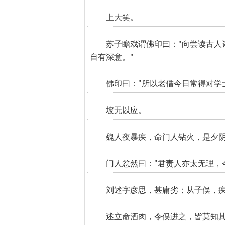
上大笑。
苏子瞻戏谓佛印曰："向尝读古人诗
自有深意。"
佛印曰："所以老僧今日常得对学
坡无以应。
魏人夜暴疾，命门人钻火，是夕
门人忿然曰："君责人亦太无理，
刘述字彦思，甚庸劣；从子俣，
述立命酒肉，令俣进之，皆莫知