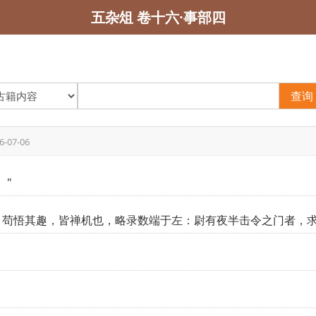
五杂俎 卷十六·事部四
查询
6-07-06
。"
，苟悟其趣，皆禅机也，略录数端于左：尉有夜半击令之门者，