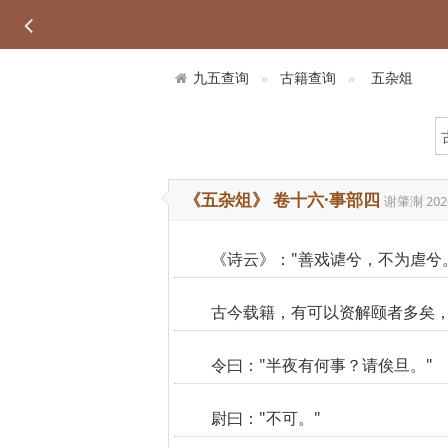
九五查询
古籍查询
五杂俎
《五杂俎》 卷十六·事部四
谢肇淛
202
《诗云》："善戏谑兮，不为虐兮
古今载籍，有可以资解颐者多矣
令曰："半夜有何事？请俟旦。"
尉曰："不可。"