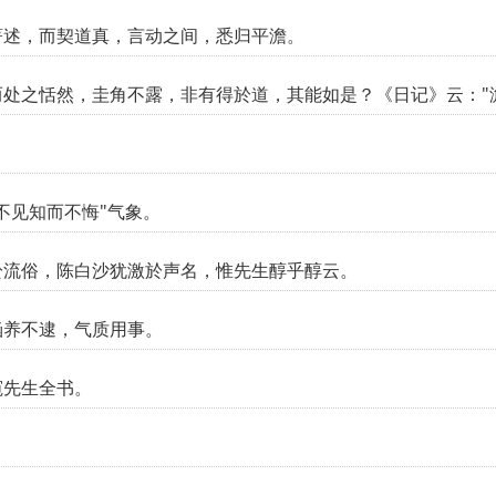
著述，而契道真，言动之间，悉归平澹。
处之恬然，圭角不露，非有得於道，其能如是？《日记》云："
不见知而不悔"气象。
於流俗，陈白沙犹激於声名，惟先生醇乎醇云。
涵养不逮，气质用事。
窥先生全书。