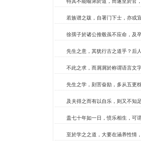
特其不能喻弟於道，而遂至於官
若族谱之跋，自署门下士，亦或
徐孺子於诸公推毂虽不应命，及
先生之意，其犹行古之道乎？后
不此之求，而屑屑於称谓语言文
先生之学，刻苦奋励，多从五更
及夫得之而有以自乐，则又不知
盖七十年如一日，愤乐相生，可
至於学之之道，大要在涵养性情