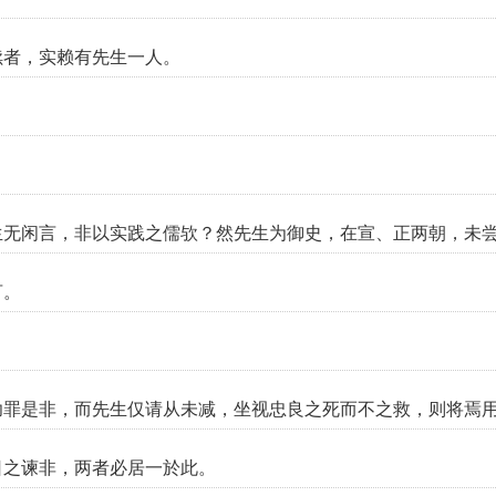
续者，实赖有先生一人。
生无闲言，非以实践之儒欤？然先生为御史，在宣、正两朝，未
言。
功罪是非，而先生仅请从未减，坐视忠良之死而不之救，则将焉
日之谏非，两者必居一於此。