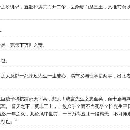
贤之所讲求，直欲排洪荒而开二帝，去杂霸而见三王，又推其余
也。
个是，完天下万世之责。
者也。
后之人反以一死抹过先生一生若心，谓节义与理学是两事，出此
乱臣贼子将接踵於天下矣，悲夫！或言先生之忠至矣，而十族与殉
耳。 普天之下，莫非王土，十族众乎？而不当死乎？惟先生平
至数十年之久，几於风移世变，一日乃得透此一段精光，不可掩
可也。"