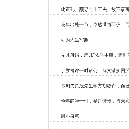
此正孔、颜寻向上工夫，故不事
晚年出处一节，卓然世道羽仪，而
可为先生写照。
充其所诣，庶几"依乎中庸，遁世
余尝僭评一时诸公：薛文清多困
陈剩夫真晟先生学方胡敬斋，而
晚年静坐一机，疑是进步，惜未
周小泉蕙