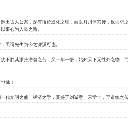
中翻出古人公案，深有悟於造化之理，而以月川体其传，反而求
一以事心为入道之路。
杂，虽谓先生为今之濂溪可也。
而犹不胜其渺茫浩瀚之苦，又十年一悟，始知天下无性外之物，
悟也哉！
朝一代文明之盛、经济之学，莫盛于刘诚意、宋学士，至道统之