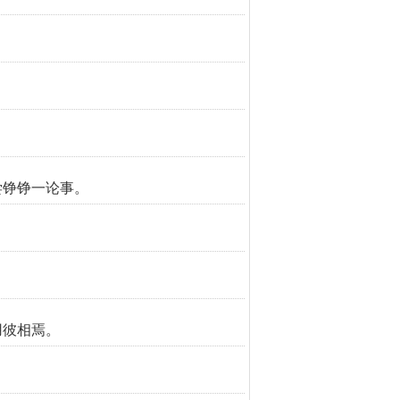
尝铮铮一论事。
用彼相焉。