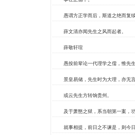
愚谓方正学而后，斯道之绝而复
薛文清亦闻先生之风而起者。
薛敬轩瑄
愚按前辈论一代理学之儒，惟先
景皇易储，先生时为大理，亦无
或云先生方转饷贵州。
及于萧愍之狱，系当朝第一案，
就事相提，前日之不谏是，则今