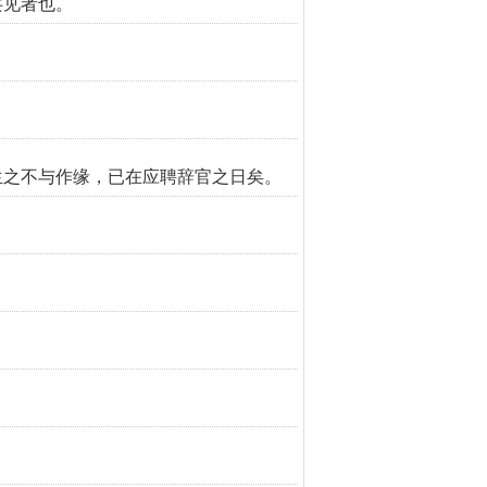
共见者也。
生之不与作缘，已在应聘辞官之日矣。