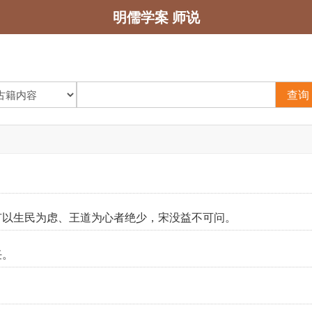
明儒学案 师说
查询
有以生民为虑、王道为心者绝少，宋没益不可问。
任。