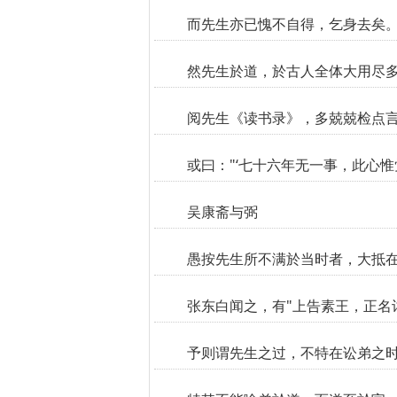
而先生亦已愧不自得，乞身去矣
然先生於道，於古人全体大用尽多
阅先生《读书录》，多兢兢检点言
或曰："‘七十六年无一事，此心惟
吴康斋与弼
愚按先生所不满於当时者，大抵
张东白闻之，有"上告素王，正名
予则谓先生之过，不特在讼弟之