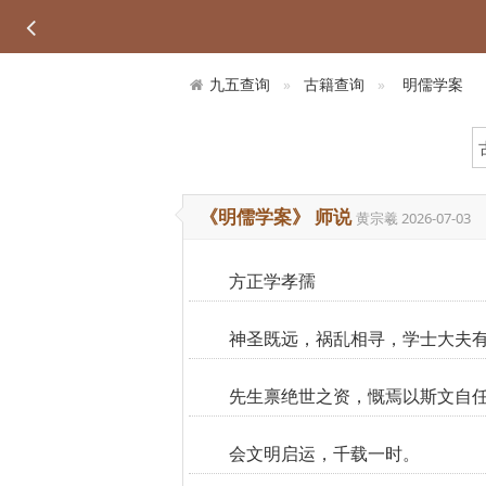
九五查询
古籍查询
明儒学案
《明儒学案》 师说
黄宗羲
2026-07-03
方正学孝孺
神圣既远，祸乱相寻，学士大夫
先生禀绝世之资，慨焉以斯文自
会文明启运，千载一时。