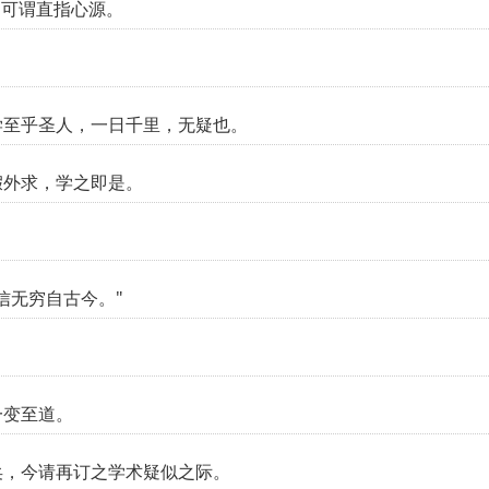
，可谓直指心源。
学至乎圣人，一日千里，无疑也。
假外求，学之即是。
信无穷自古今。"
一变至道。
矣，今请再订之学术疑似之际。