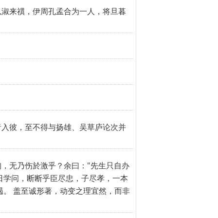
以淑来禩，伊周孔孟合为一人，将旦暮
者入彼，至不得与扬雄、吴草庐论次并
，无乃伤於激乎？余曰："先生只自办
日学问，断断乎臣尽忠，子尽孝，一本
遏。 盖至诚形著，动变之理宜然，而非