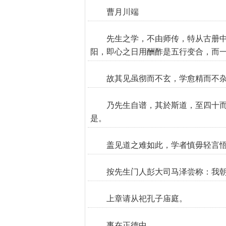
曹月川端
先生之学，不由师传，特从古册
阳，即心之日用酬酢是五行变合，而
故其见虽彻而不玄，学愈精而不
乃先生自谱，其於斯道，至四十
是。
盖见道之难如此，学者慎毋轻言
按先生门人彭大司马泽尝称：我
上章请从祀孔子庙庭。
事在正德中。