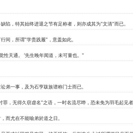
。
缺陷，特其始终进退之节有足称者，则亦成其为"文清"而已。
行间，所谓"学贵践履"，意盖如此。
觉性天通。 ’先生晚年闻道，未可量也。"
在讼弟一事，及为石亨跋族谱称门士而已。
讨罪，无得久窃虚名"之语，一时名流尽哗，恐未免为羽毛起见
时，而尤在不能喻弟於道之日。