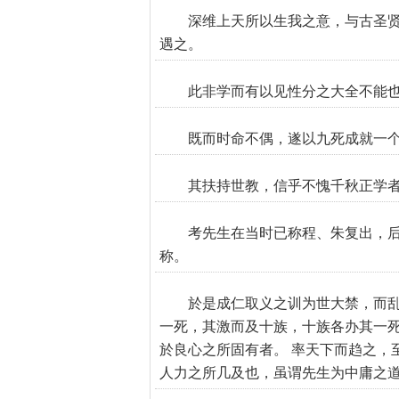
深维上天所以生我之意，与古圣
遇之。
此非学而有以见性分之大全不能
既而时命不偶，遂以九死成就一
其扶持世教，信乎不愧千秋正学
考先生在当时已称程、朱复出，
称。
於是成仁取义之训为世大禁，而
一死，其激而及十族，十族各办其一死
於良心之所固有者。 率天下而趋之，
人力之所几及也，虽谓先生为中庸之道