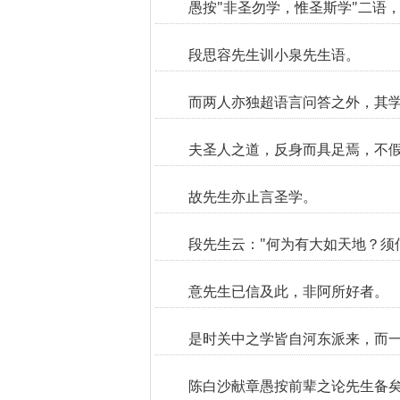
愚按"非圣勿学，惟圣斯学"二语
段思容先生训小泉先生语。
而两人亦独超语言问答之外，其
夫圣人之道，反身而具足焉，不
故先生亦止言圣学。
段先生云："何为有大如天地？须
意先生已信及此，非阿所好者。
是时关中之学皆自河东派来，而
陈白沙献章愚按前辈之论先生备