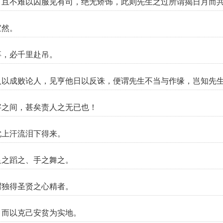
，且不难以囚服见有司，绝无矫饰，此则先生之过所谓揭日月而
宜然。
卒，必千里赴吊。
人以成败论人，见亨他日以反诛，便谓先生不当与作缘，岂知先
字之间，甚矣责人之无已也！
枕上汗流泪下得来。
足之蹈之、手之舞之。
谓独得圣贤之心精者。
，而以克己安贫为实地。